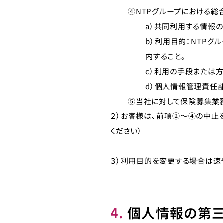
④NTPグループにおける総
a）共同利用する情報
b）利用目的：NTP
内すること。
c）利用の手段または
d）個人情報管理責任
⑤当社に対して保険募集業務
２）お客様は､前項②～④の中止
ください）
３）利用目的を変更する場合は速
4.
個人情報の第